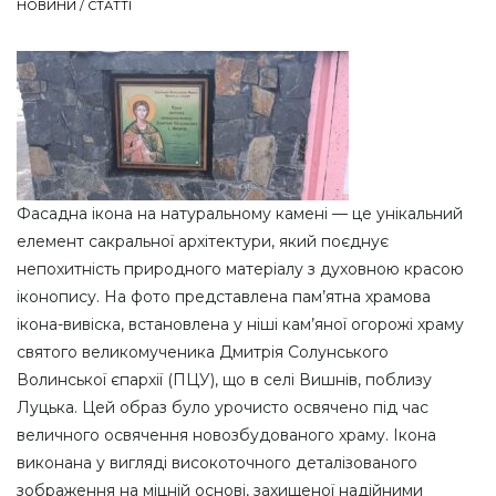
НОВИНИ / СТАТТІ
Фасадна ікона на натуральному камені — це унікальний
елемент сакральної архітектури, який поєднує
непохитність природного матеріалу з духовною красою
іконопису. На фото представлена пам’ятна храмова
ікона-вивіска, встановлена у ніші кам’яної огорожі храму
святого великомученика Дмитрія Солунського
Волинської єпархії (ПЦУ), що в селі Вишнів, поблизу
Луцька. Цей образ було урочисто освячено під час
величного освячення новозбудованого храму. Ікона
виконана у вигляді високоточного деталізованого
зображення на міцній основі, захищеної надійними