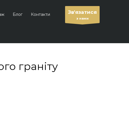
Зв'язатися
аж
Блог
Контакти
з нами
ого граніту