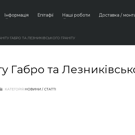
Інформація
Епітафії
Наші роботи
Доставка / монт
РАНІТУ ГАБРО ТА ЛЕЗНИКІВСЬКОГО ГРАНІТУ
ту Габро та Лезниківськ
КАТЕГОРІЯ
НОВИНИ / СТАТТІ