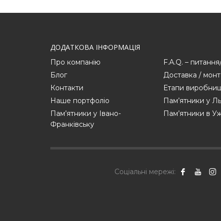
ДОДАТКОВА ІНФОРМАЦІЯ
Про компанію
F.A.Q. – питання
Блог
Доставка / мон
Контакти
Етапи виробниц
Наше портфоліо
Пам’ятники у Ль
Пам’ятники у Івано-
Пам’ятники в У
Франківську
Соціальні мережі: