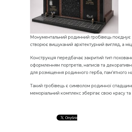
Монументальний родинний гробівець поєднує дв
створює вишуканий архітектурний вигляд, а міцн
Конструкція передбачає закритий тип похованн
оформленням портретів, написів та декоративн
для розміщення родинного герба, пам’ятного 
Такий гробівець є символом родинної спадщини,
меморіальний комплекс зберігає свою красу та 