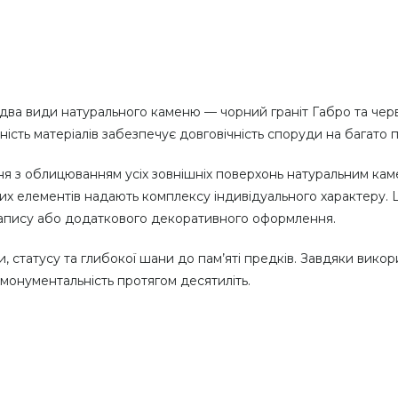
а види натурального каменю — чорний граніт Габро та черво
ість матеріалів забезпечує довговічність споруди на багато п
я з облицюванням усіх зовнішніх поверхонь натуральним кам
их елементів надають комплексу індивідуального характеру.
напису або додаткового декоративного оформлення.
 статусу та глибокої шани до пам’яті предків. Завдяки викор
монументальність протягом десятиліть.