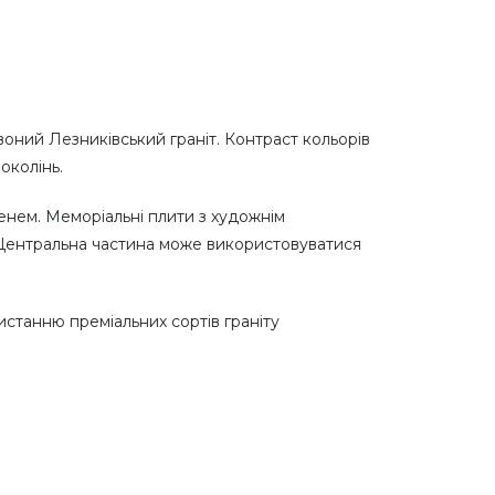
ний Лезниківський граніт. Контраст кольорів
околінь.
енем. Меморіальні плити з художнім
 Центральна частина може використовуватися
истанню преміальних сортів граніту