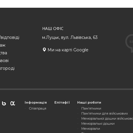
НАШ ОФІС
/відповіді
м.Луцьк, вул. Львівська, 63
таж
Ми на карті Google
тва
вові
жгороді
Інформація
Епітафії
Наші роботи
Співпраця
Пам’ятники
Пам’ятники для військових
Меморіальної дошки військо
Меморіальні дошки
Меморіали