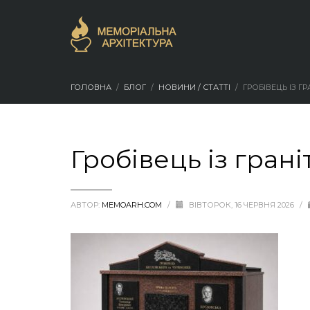
ГОЛОВНА
БЛОГ
НОВИНИ / СТАТТІ
ГРОБІВЕЦЬ ІЗ Г
Гробівець із грані
АВТОР:
MEMOARH.COM
/
ВІВТОРОК, 16 ЧЕРВНЯ 2026
/