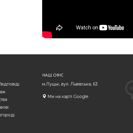
НАШ ОФІС
/відповіді
м.Луцьк, вул. Львівська, 63
таж
Ми на карті Google
тва
вові
жгороді