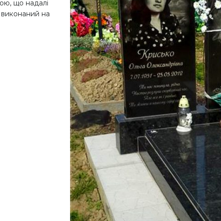
тою, що надалі
 виконаний на