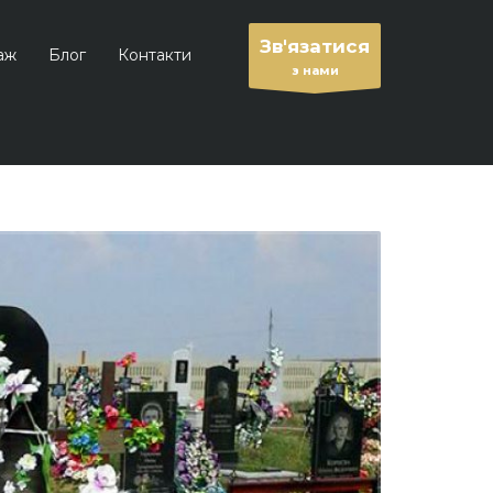
Зв'язатися
аж
Блог
Контакти
з нами