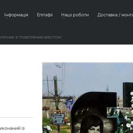
Інформація
Епітафії
Наші роботи
Доставка / монт
’ЯТНИК З “ПОВІТРЯНИМ ХРЕСТОМ”
иконаний із