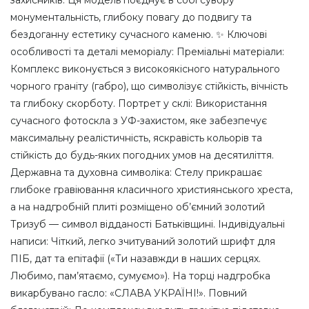
захисників. Ця модель поєднує в собі сувору
монументальність, глибоку повагу до подвигу та
бездоганну естетику сучасного каменю. ✨ Ключові
особливості та деталі меморіалу: Преміальні матеріали:
Комплекс виконується з високоякісного натурального
чорного граніту (габро), що символізує стійкість, вічність
та глибоку скорботу. Портрет у склі: Використання
сучасного фотоскла з УФ-захистом, яке забезпечує
максимальну реалістичність, яскравість кольорів та
стійкість до будь-яких погодних умов на десятиліття.
Державна та духовна символіка: Стелу прикрашає
глибоке гравіювання класичного християнського хреста,
а на надгробній плиті розміщено об’ємний золотий
Тризуб — символ відданості Батьківщині. Індивідуальні
написи: Чіткий, легко зчитуваний золотий шрифт для
ПІБ, дат та епітафії («Ти назавжди в наших серцях.
Любимо, пам’ятаємо, сумуємо»). На торці надгробка
викарбувано гасло: «СЛАВА УКРАЇНІ!». Повний