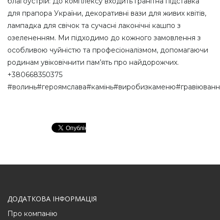
благоустрій: До комплексу входить гранітна підставка
для прапора України, декоративні вази для живих квітів,
лампадка для свічок та сучасні лаконічні кашпо з
озелененням. Ми підходимо до кожного замовлення з
особливою чуйністю та професіоналізмом, допомагаючи
родинам увіковічнити пам’ять про найдорожчих.
+380668350375
#волинь#героямслава#камінь#виробизкаменю#гравіюван
ДОДАТКОВА ІНФОРМАЦІЯ
Про компанію