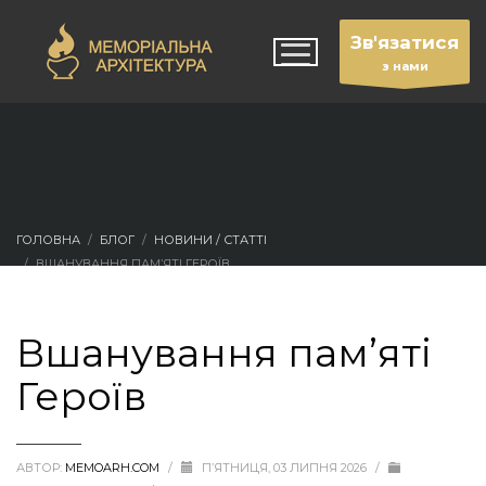
Зв'язатися
з нами
ГОЛОВНА
БЛОГ
НОВИНИ / СТАТТІ
ВШАНУВАННЯ ПАМ’ЯТІ ГЕРОЇВ
Вшанування пам’яті
Героїв
АВТОР:
MEMOARH.COM
/
П’ЯТНИЦЯ, 03 ЛИПНЯ 2026
/