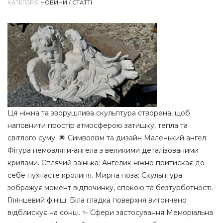
КАТЕГОРІЯ
НОВИНИ / СТАТТІ
Ця ніжна та зворушлива скульптура створена, щоб
наповнити простір атмосферою затишку, тепла та
світлого суму. 🌟 Символізм та дизайн Маленький ангел:
Фігура немовляти-ангела з великими деталізованими
крилами. Сплячий заїнька: Ангелик ніжно притискає до
себе пухнасте кролиня. Мирна поза: Скульптура
зображує момент відпочинку, спокою та безтурботності.
Глянцевий фініш: Біла гладка поверхня витончено
відблискує на сонці. ✨ Сфери застосування Меморіальна