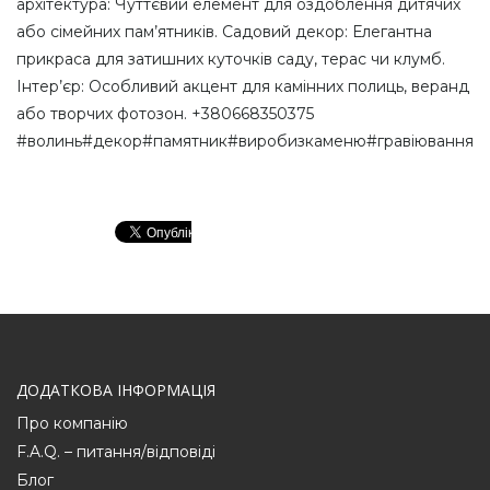
архітектура: Чуттєвий елемент для оздоблення дитячих
або сімейних пам’ятників. Садовий декор: Елегантна
прикраса для затишних куточків саду, терас чи клумб.
Інтер’єр: Особливий акцент для камінних полиць, веранд
або творчих фотозон. +380668350375
#волинь#декор#памятник#виробизкаменю#гравіювання
ДОДАТКОВА ІНФОРМАЦІЯ
Про компанію
F.A.Q. – питання/відповіді
Блог